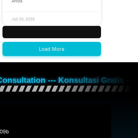
Anda.
Juli 30, 2026
Load More
Consultation --- Konsultasi Gratis --
109b