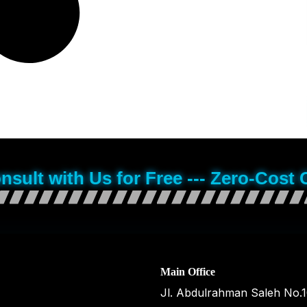
onsult with Us for Free --- Zero-Cost 
Main Office
Jl. Abdulrahman Saleh No.