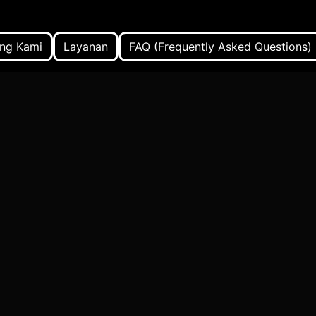
ng Kami
Layanan
FAQ (Frequently Asked Questions)
jahmungkur: Chatbot & Aman & terenkripsi
website travel