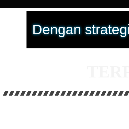
Dengan strategi
TERP
Sela