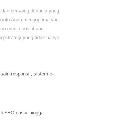
dan bersaing di dunia yang
bantu Anda mengoptimalkan
aan media sosial dan
g strategi yang tidak hanya
sain responsif, sistem e-
asi SEO dasar hingga