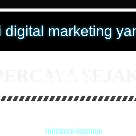
 digital marketing y
Ayo Kita Online
ERCAYA SEJAK
Layanan
mat datang di
halaman layanan
AyoKitaO