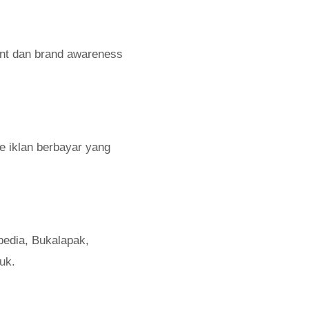
nt dan brand awareness
 iklan berbayar yang
pedia, Bukalapak,
uk.