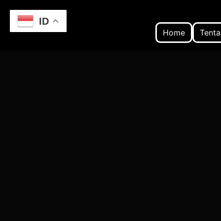
ID
Home
Tenta
Home
Layanan