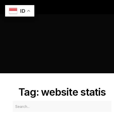
ID
Home
Perbedaan Website Statis dan Dinamis
website
statis
Tag: website statis