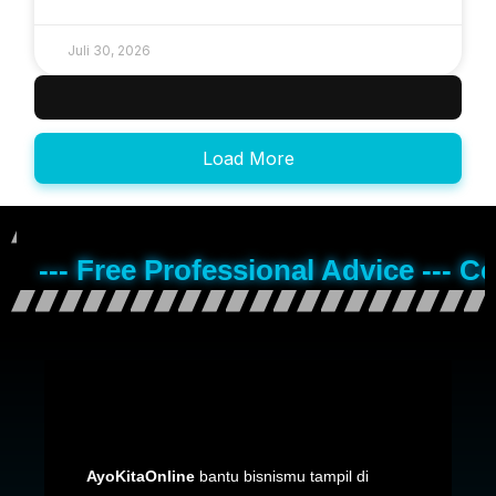
Juli 30, 2026
Load More
--- Free Professional Advice --- C
AyoKitaOnline
bantu bisnismu tampil di