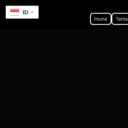
ID
Home
Tenta
Home
Kegiatan Volunteering di Semarang