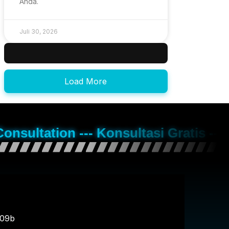
Anda.
Juli 30, 2026
Load More
Consultation --- Konsultasi Gratis --
109b