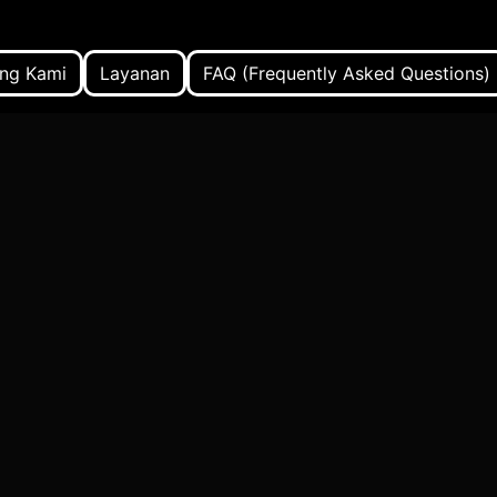
ng Kami
Layanan
FAQ (Frequently Asked Questions)
volunteering