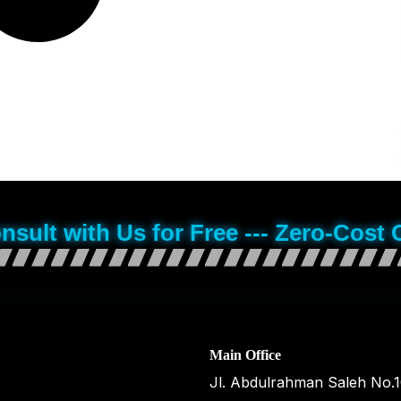
onsult with Us for Free --- Zero-Cost 
Main Office
Jl. Abdulrahman Saleh No.