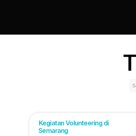
T
Kegiatan Volunteering di
Semarang