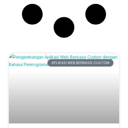
Artikel Terbaru
APLIKASI WEB BERBASIS CUSTOM