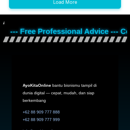
Load More
--- Free Professional Advice --- C
AyoKitaOnline
bantu bisnismu tampil di
dunia digital — cepat, mudah, dan siap
berkembang
+62 88 909 777 888
+62 88 909 777 999