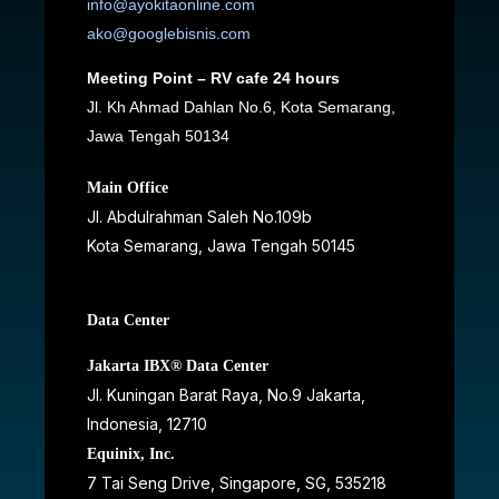
info@ayokitaonline.com
ako@googlebisnis.com
Meeting Point – RV cafe 24 hours
Jl. Kh Ahmad Dahlan No.6, Kota Semarang,
Jawa Tengah 50134
Main Office
Jl. Abdulrahman Saleh No.109b
Kota Semarang, Jawa Tengah
50145
Data Center
Jakarta IBX® Data Center
JI. Kuningan Barat Raya, No.9 Jakarta,
Indonesia, 12710
Equinix, Inc.
7 Tai Seng Drive, Singapore, SG, 535218