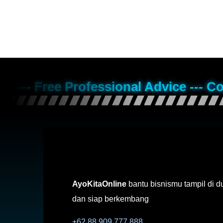
--- Free Professional Advice --- C
AyoKitaOnline
bantu bisnismu tampil di d
dan siap berkembang
+62 88 909 777 888