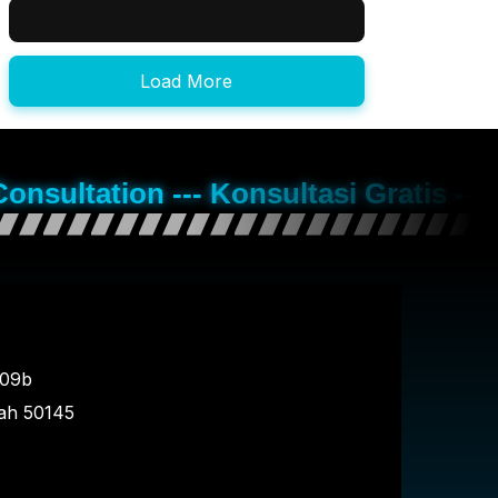
Load More
Consultation --- Konsultasi Gratis --
109b
ah
50145