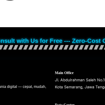
onsult with Us for Free --- Zero-Cost 
Main Office
Jl. Abdulrahman Saleh No.
unia digital — cepat, mudah,
Kota Semarang, Jawa Teng
Data Center