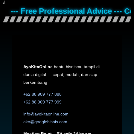
--- Free Professional Advice --- C
AyoKitaOnline
bantu bisnismu tampil di
dunia digital — cepat, mudah, dan siap
berkembang
+62 88 909 777 888
+62 88 909 777 999
info@ayokitaonline.com
ako@googlebisnis.com
Meeting Point – RV cafe 24 hours