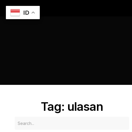
ID
Home
Ulasan Hotel Terbaik di Semarang untuk Liburan
Anda
ulasan
Tag: ulasan