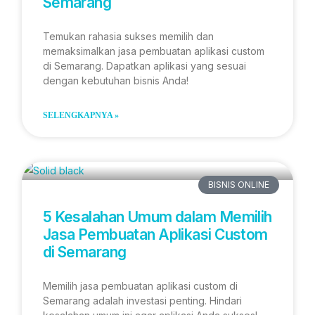
Semarang
Temukan rahasia sukses memilih dan
memaksimalkan jasa pembuatan aplikasi custom
di Semarang. Dapatkan aplikasi yang sesuai
dengan kebutuhan bisnis Anda!
SELENGKAPNYA »
BISNIS ONLINE
5 Kesalahan Umum dalam Memilih
Jasa Pembuatan Aplikasi Custom
di Semarang
Memilih jasa pembuatan aplikasi custom di
Semarang adalah investasi penting. Hindari