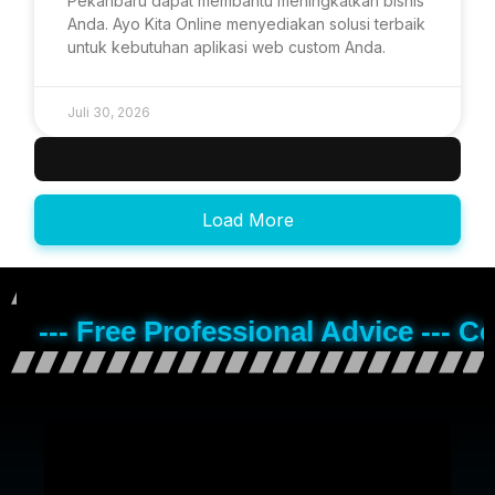
Pekanbaru dapat membantu meningkatkan bisnis
Anda. Ayo Kita Online menyediakan solusi terbaik
untuk kebutuhan aplikasi web custom Anda.
Juli 30, 2026
Load More
--- Free Professional Advice --- C