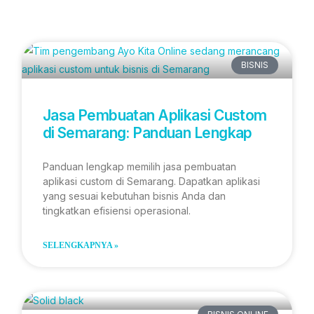
BISNIS
Jasa Pembuatan Aplikasi Custom
di Semarang: Panduan Lengkap
Panduan lengkap memilih jasa pembuatan
aplikasi custom di Semarang. Dapatkan aplikasi
yang sesuai kebutuhan bisnis Anda dan
tingkatkan efisiensi operasional.
SELENGKAPNYA »