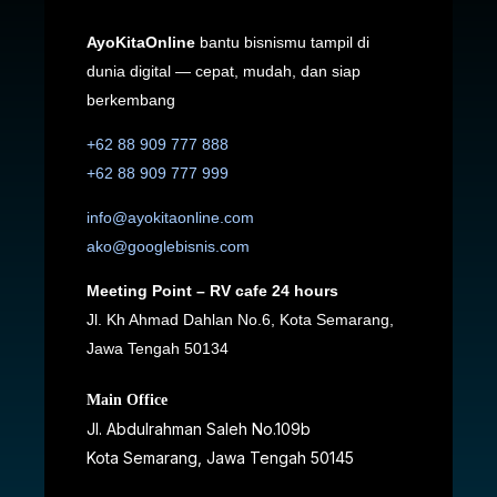
AyoKitaOnline
bantu bisnismu tampil di
dunia digital — cepat, mudah, dan siap
berkembang
+62 88 909 777 888
+62 88 909 777 999
info@ayokitaonline.com
ako@googlebisnis.com
Meeting Point – RV cafe 24 hours
Jl. Kh Ahmad Dahlan No.6, Kota Semarang,
Jawa Tengah 50134
Main Office
Jl. Abdulrahman Saleh No.109b
Kota Semarang, Jawa Tengah
50145