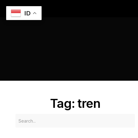
ID
Home
Tren Teknologi Terkini yang Perlu Diketahui
tren
Tag: tren