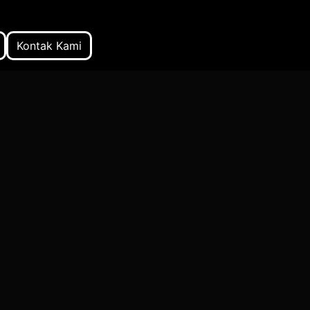
Kontak Kami