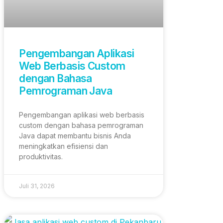
Pengembangan Aplikasi
Web Berbasis Custom
dengan Bahasa
Pemrograman Java
Pengembangan aplikasi web berbasis
custom dengan bahasa pemrograman
Java dapat membantu bisnis Anda
meningkatkan efisiensi dan
produktivitas.
Juli 31, 2026