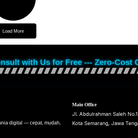
Load More
onsult with Us for Free --- Zero-Cost 
Main Office
Jl. Abdulrahman Saleh No.
unia digital — cepat, mudah,
Kota Semarang, Jawa Teng