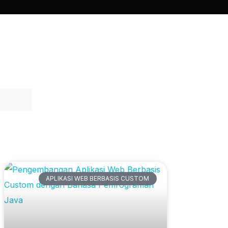
Artikel Terbaru
APLIKASI WEB BERBASIS CUSTOM