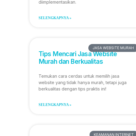
diimplementasikan.
SELENGKAPNYA »
JASA WEBSITE MURAH
Tips Mencari Jasa Website
Murah dan Berkualitas
Temukan cara cerdas untuk memilih jasa
website yang tidak hanya murah, tetapi juga
berkualitas dengan tips praktis ini!
SELENGKAPNYA »
KEAMANAN INTERNET