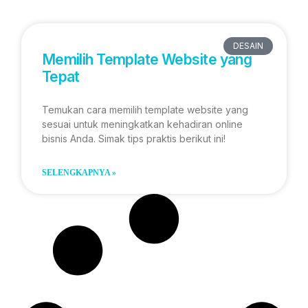
DESAIN
Memilih Template Website yang
Tepat
Temukan cara memilih template website yang
sesuai untuk meningkatkan kehadiran online
bisnis Anda. Simak tips praktis berikut ini!
SELENGKAPNYA »