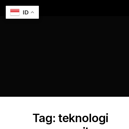
ID
Home
Mengembangkan Aplikasi Web Berbasis Custom
dengan Teknologi Canggih
teknologi canggih
Tag: teknologi