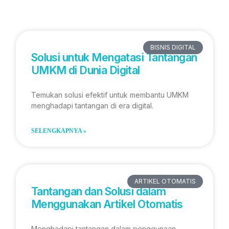
BISNIS DIGITAL
Solusi untuk Mengatasi Tantangan
UMKM di Dunia Digital
Temukan solusi efektif untuk membantu UMKM
menghadapi tantangan di era digital.
SELENGKAPNYA »
ARTIKEL OTOMATIS
Tantangan dan Solusi dalam
Menggunakan Artikel Otomatis
Menghadapi tantangan dalam penggunaan