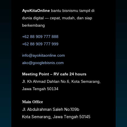
AyoKitaOnline
bantu bisnismu tampil di
dunia digital — cepat, mudah, dan siap
berkembang
+62 88 909 777 888
+62 88 909 777 999
info@ayokitaonline.com
ako@googlebisnis.com
Meeting Point – RV cafe 24 hours
Jl. Kh Ahmad Dahlan No.6, Kota Semarang,
Jawa Tengah 50134
Main Office
Jl. Abdulrahman Saleh No.109b
Kota Semarang, Jawa Tengah
50145