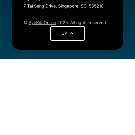
7 Tai Seng Drive, Singapore, SG, 535218
©
AyoKitaOnline
2025. All rights reserved.
UP