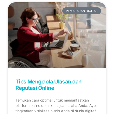
PEMASARAN DIGITAL
Tips Mengelola Ulasan dan
Reputasi Online
Temukan cara optimal untuk memanfaatkan
platform online demi kemajuan usaha Anda. Ayo,
tingkatkan visibilitas bisnis Anda di dunia digital!