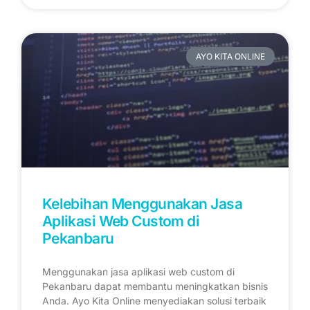
AYO KITA ONLINE
Kelebihan Menggunakan Jasa
Aplikasi Web Custom di
Pekanbaru
Menggunakan jasa aplikasi web custom di
Pekanbaru dapat membantu meningkatkan bisnis
Anda. Ayo Kita Online menyediakan solusi terbaik