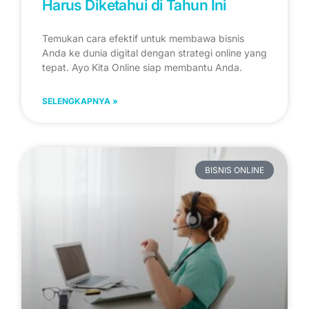
Harus Diketahui di Tahun Ini
Temukan cara efektif untuk membawa bisnis
Anda ke dunia digital dengan strategi online yang
tepat. Ayo Kita Online siap membantu Anda.
SELENGKAPNYA »
BISNIS ONLINE