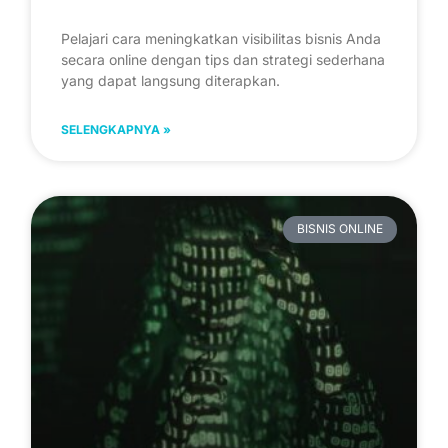
Pelajari cara meningkatkan visibilitas bisnis Anda
secara online dengan tips dan strategi sederhana
yang dapat langsung diterapkan.
SELENGKAPNYA »
BISNIS ONLINE