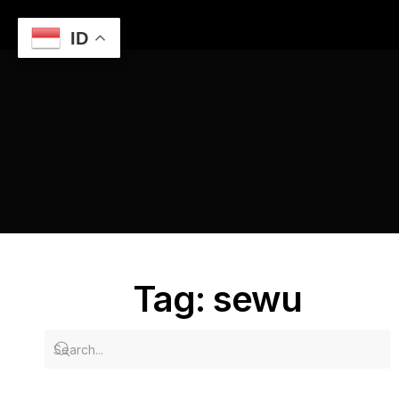
ID
Home
Mengunjungi Lawang Sewu, Ikon Semarang
sewu
Tag: sewu