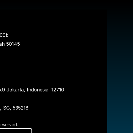
109b
ah
50145
.9 Jakarta, Indonesia, 12710
e, SG, 535218
 reserved.