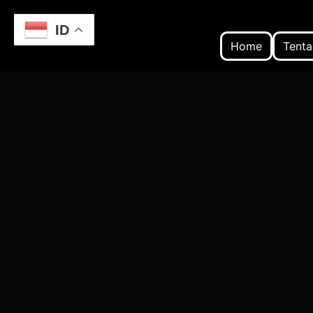
ID
Home
Tenta
Home
Optimasi Bisnis Lokal: 10 Kesalahan