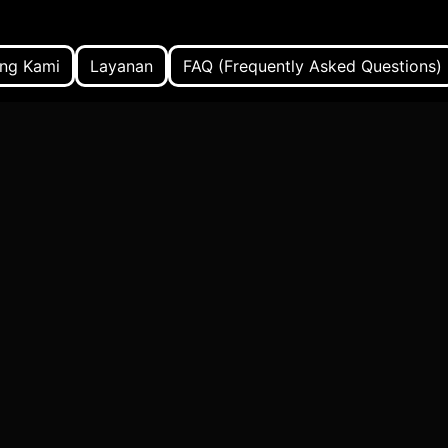
ng Kami
Layanan
FAQ (Frequently Asked Questions)
 Umum yang Harus Dihindari
SEO Lokal