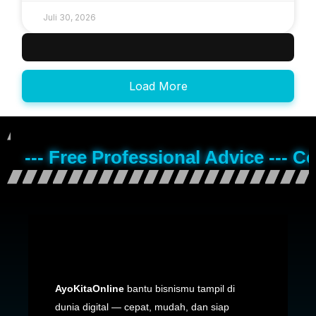
Juli 30, 2026
Load More
--- Free Professional Advice --- C
AyoKitaOnline
bantu bisnismu tampil di
dunia digital — cepat, mudah, dan siap