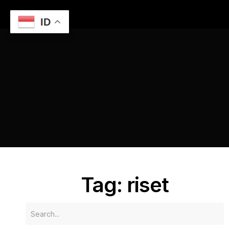
ID
Home
Menggunakan Website Semarang untuk Riset dan
Pendidikan
riset
Tag: riset