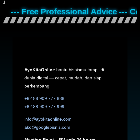
--- Free Professional Advice --- C
AyoKitaOnline
bantu bisnismu tampil di
dunia digital — cepat, mudah, dan siap
berkembang
+62 88 909 777 888
+62 88 909 777 999
info@ayokitaonline.com
ako@googlebisnis.com
Meeting Point – RV cafe 24 hours