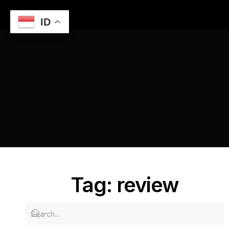
ID
Home
Review Lengkap Hotel-Hotel di Semarang untuk
Tahun 2025
review
Tag: review