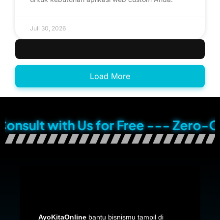
Juli 30, 2026
Load More
sult with Us for Free --- Zero-Cost
AyoKitaOnline
bantu bisnismu tampil di