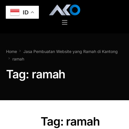
ID
Home
Jasa Pembuatan Website yang Ramah di Kantong
ramah
Tag:
ramah
Tag: ramah