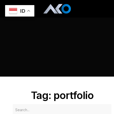
ID
Home
Jasa Website untuk Portfolio dan CV di Semarang
portfolio
Tag: portfolio