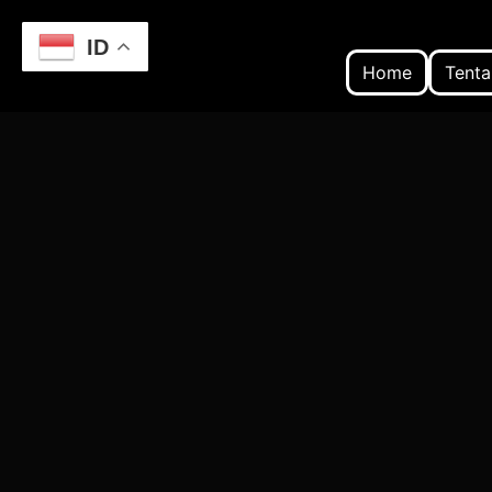
ID
Home
Tenta
Home
Keajaiban Wayang Kulit: Seni Pertunju