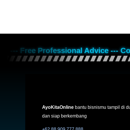
--- Free Professional Advice --- C
AyoKitaOnline
bantu bisnismu tampil di d
dan siap berkembang
+62 88 909 777 888