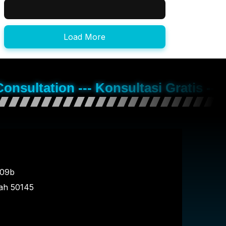
Load More
Consultation --- Konsultasi Gratis --
109b
ah
50145