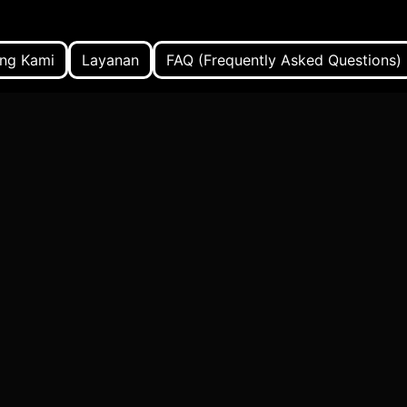
ng Kami
Layanan
FAQ (Frequently Asked Questions)
kan Tradisional Indonesia
pertunjukan