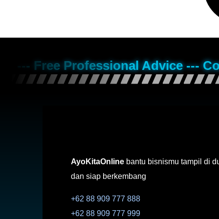
--- Free Professional Advice --- C
AyoKitaOnline
bantu bisnismu tampil di d
dan siap berkembang
+62 88 909 777 888
+62 88 909 777 999