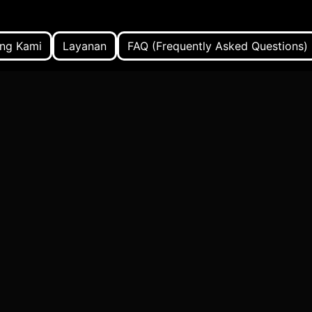
ng Kami
Layanan
FAQ (Frequently Asked Questions)
om dengan Bahasa Pemrograman Python
pengembangan a