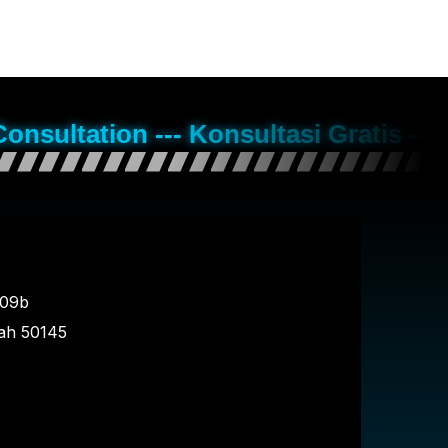
Consultation --- Konsultasi Gratis --
109b
ah
50145