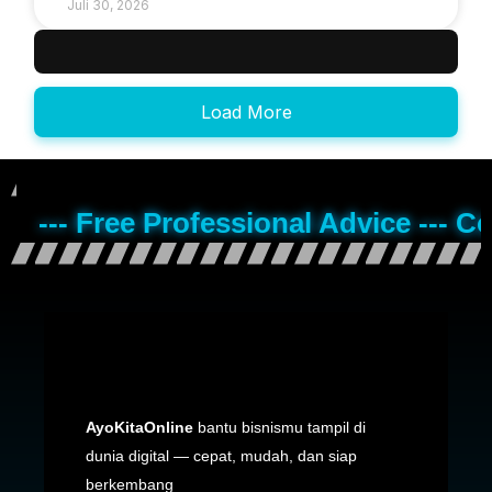
Juli 30, 2026
Load More
--- Free Professional Advice --- C
AyoKitaOnline
bantu bisnismu tampil di
dunia digital — cepat, mudah, dan siap
berkembang