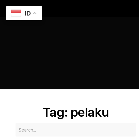
ID
Home
Website Semarang untuk Pelaku Usaha Lokal
pelaku
Tag: pelaku