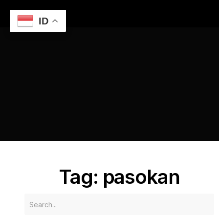
ID
Home
Digitalisasi dalam Rantai Pasokan: Efisiensi dan
Transparansi
pasokan
Tag: pasokan