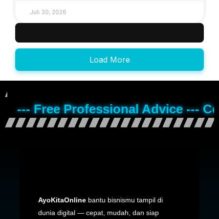
Juli 30, 2026
Load More
--- Free Professional Advice --- C
AyoKitaOnline
bantu bisnismu tampil di
dunia digital — cepat, mudah, dan siap