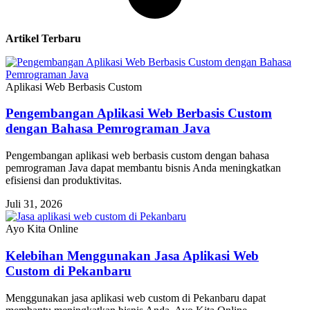
Artikel Terbaru
Aplikasi Web Berbasis Custom
Pengembangan Aplikasi Web Berbasis Custom
dengan Bahasa Pemrograman Java
Pengembangan aplikasi web berbasis custom dengan bahasa
pemrograman Java dapat membantu bisnis Anda meningkatkan
efisiensi dan produktivitas.
Juli 31, 2026
Ayo Kita Online
Kelebihan Menggunakan Jasa Aplikasi Web
Custom di Pekanbaru
Menggunakan jasa aplikasi web custom di Pekanbaru dapat