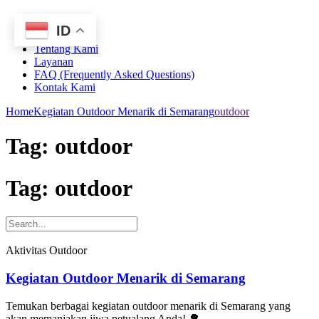
ID
Home
Tentang Kami
Layanan
FAQ (Frequently Asked Questions)
Kontak Kami
Home
Kegiatan Outdoor Menarik di Semarang
outdoor
Tag:
outdoor
Tag: outdoor
Aktivitas Outdoor
Kegiatan Outdoor Menarik di Semarang
Temukan berbagai kegiatan outdoor menarik di Semarang yang
akan memanjakan jiwa petualang Anda! 🌳