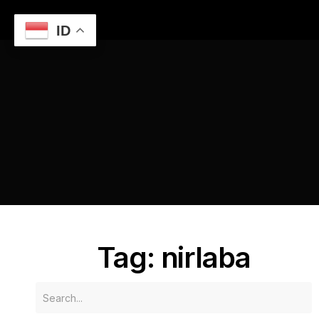
ID
Home
Jasa Website untuk Organisasi Nirlaba di Semarang
nirlaba
Tag: nirlaba