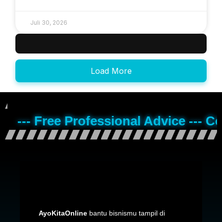
Juli 30, 2026
Load More
--- Free Professional Advice --- C
AyoKitaOnline
bantu bisnismu tampil di