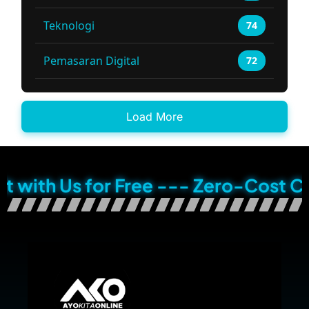
Teknologi
74
Pemasaran Digital
72
Load More
th Us for Free --- Zero-Cost Consul