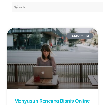
BISNIS ONLINE
Menyusun Rencana Bisnis Online