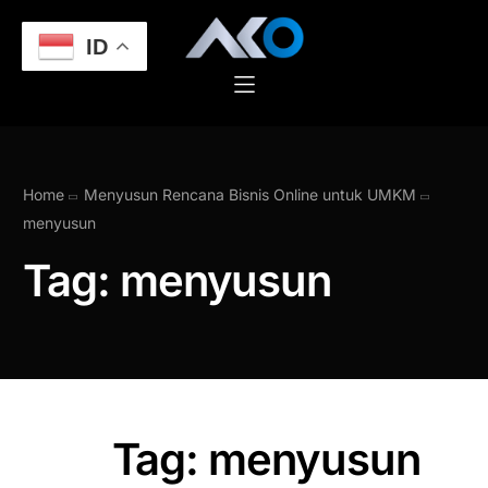
ID
Home
Menyusun Rencana Bisnis Online untuk UMKM
menyusun
Tag:
menyusun
Tag: menyusun