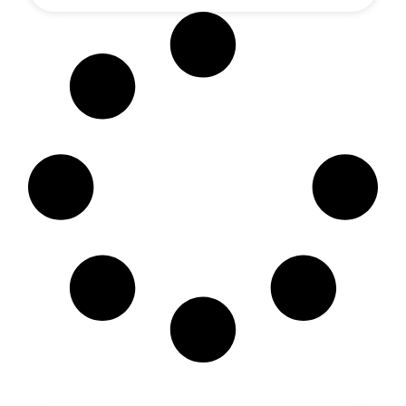
Artikel Terbaru