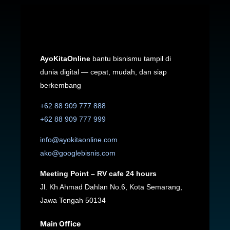
AyoKitaOnline
bantu bisnismu tampil di
dunia digital — cepat, mudah, dan siap
berkembang
+62 88 909 777 888
+62 88 909 777 999
info@ayokitaonline.com
ako@googlebisnis.com
Meeting Point – RV cafe 24 hours
Jl. Kh Ahmad Dahlan No.6, Kota Semarang,
Jawa Tengah 50134
Main Office