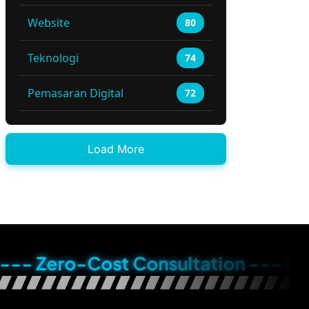
Website
80
Teknologi
74
Pemasaran Digital
72
Load More
ro-Cost Consultation --- Konsultasi