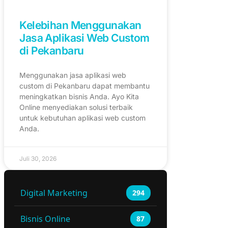
Kelebihan Menggunakan
Jasa Aplikasi Web Custom
di Pekanbaru
Menggunakan jasa aplikasi web
custom di Pekanbaru dapat membantu
meningkatkan bisnis Anda. Ayo Kita
Online menyediakan solusi terbaik
untuk kebutuhan aplikasi web custom
Anda.
Juli 30, 2026
Digital Marketing
294
Bisnis Online
87