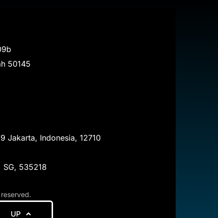
09b
ah
50145
.9 Jakarta, Indonesia, 12710
e, SG, 535218
 reserved.
UP