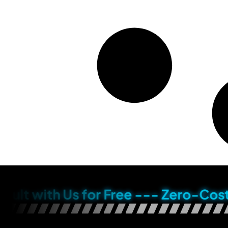
h Us for Free --- Zero-Cost Consult