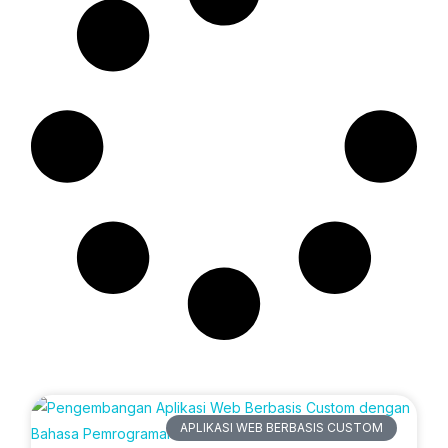
Artikel Terbaru
APLIKASI WEB BERBASIS CUSTOM