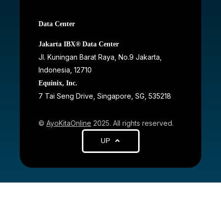
Data Center
Jakarta IBX® Data Center
JI. Kuningan Barat Raya, No.9 Jakarta,
Indonesia, 12710
Equinix, Inc.
7 Tai Seng Drive, Singapore, SG, 535218
©
AyoKitaOnline
2025. All rights reserved.
UP