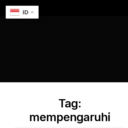
ID
Home
Faktor yang Mempengaruhi Harga Pembuatan
Website
mempengaruhi
Tag:
mempengaruhi