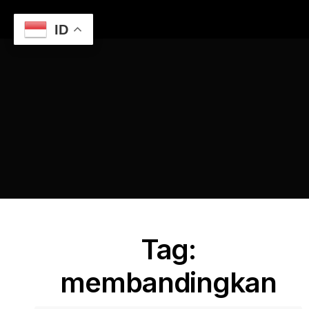
ID
Home
Membandingkan Jasa Pembuatan Website: Harga
dan Kualitas
membandingkan
Tag:
membandingkan