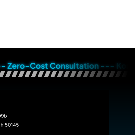
Cost Consultation --- Konsultasi Gr
09b
ah
50145