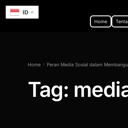
ID
Home
Tenta
Home
Peran Media Sosial dalam Membangu
Tag:
medi