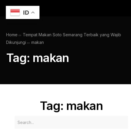
ID
Home
Tempat Makan Soto Semarang Terbaik yang Wajib
Dikunjungi
makan
Tag:
makan
Tag: makan