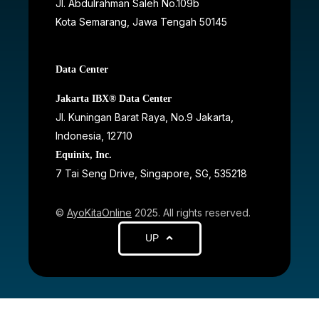
Jl. Abdulrahman Saleh No.109b
Kota Semarang, Jawa Tengah
50145
Data Center
Jakarta IBX® Data Center
JI. Kuningan Barat Raya, No.9 Jakarta,
Indonesia, 12710
Equinix, Inc.
7 Tai Seng Drive, Singapore, SG, 535218
©
AyoKitaOnline
2025. All rights reserved.
UP