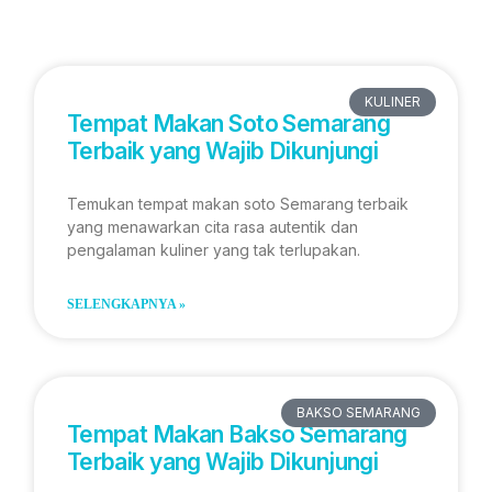
KULINER
Tempat Makan Soto Semarang
Terbaik yang Wajib Dikunjungi
Temukan tempat makan soto Semarang terbaik
yang menawarkan cita rasa autentik dan
pengalaman kuliner yang tak terlupakan.
SELENGKAPNYA »
BAKSO SEMARANG
Tempat Makan Bakso Semarang
Terbaik yang Wajib Dikunjungi