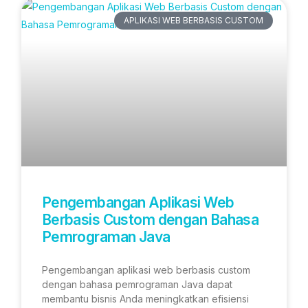
APLIKASI WEB BERBASIS CUSTOM
Pengembangan Aplikasi Web
Berbasis Custom dengan Bahasa
Pemrograman Java
Pengembangan aplikasi web berbasis custom
dengan bahasa pemrograman Java dapat
membantu bisnis Anda meningkatkan efisiensi