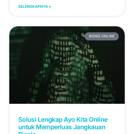
SELENGKAPNYA »
BISNIS ONLINE
Solusi Lengkap Ayo Kita Online
untuk Memperluas Jangkauan