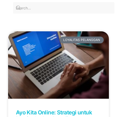
LOYALITAS PELANGGAN
Ayo Kita Online: Strategi untuk