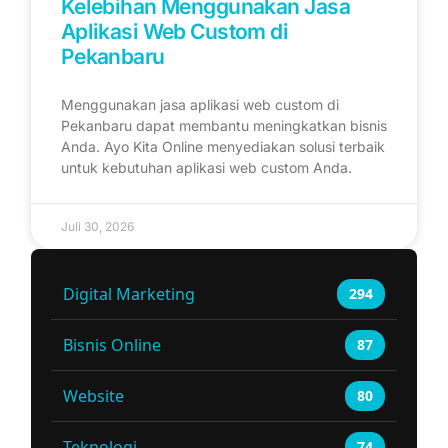
Kelebihan Menggunakan Jasa
Aplikasi Web Custom di
Pekanbaru
Menggunakan jasa aplikasi web custom di
Pekanbaru dapat membantu meningkatkan bisnis
Anda. Ayo Kita Online menyediakan solusi terbaik
untuk kebutuhan aplikasi web custom Anda.
Juli 30, 2026
Digital Marketing
294
Bisnis Online
87
Website
80
Teknologi
74