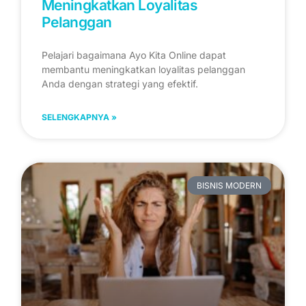
Meningkatkan Loyalitas
Pelanggan
Pelajari bagaimana Ayo Kita Online dapat
membantu meningkatkan loyalitas pelanggan
Anda dengan strategi yang efektif.
SELENGKAPNYA »
BISNIS MODERN