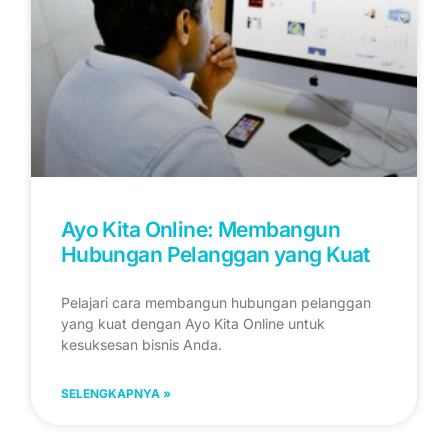
Ayo Kita Online: Membangun
Hubungan Pelanggan yang Kuat
Pelajari cara membangun hubungan pelanggan
yang kuat dengan Ayo Kita Online untuk
kesuksesan bisnis Anda.
SELENGKAPNYA »