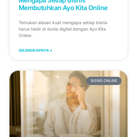
Mengapa Setiap Bisnis
Membutuhkan Ayo Kita Online
Temukan alasan kuat mengapa setiap bisnis
harus hadir di dunia digital dengan Ayo Kita
Online.
SELENGKAPNYA »
BISNIS ONLINE