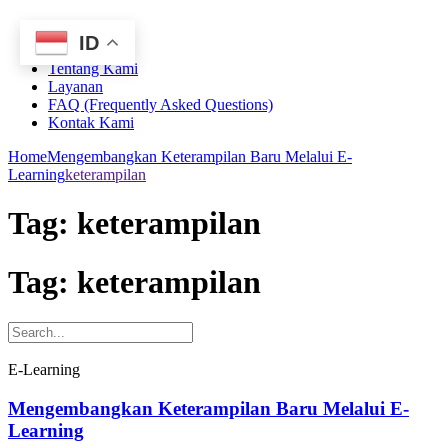
ID
Home
Tentang Kami
Layanan
FAQ (Frequently Asked Questions)
Kontak Kami
Home
Mengembangkan Keterampilan Baru Melalui E-
Learning
keterampilan
Tag:
keterampilan
Tag: keterampilan
E-Learning
Mengembangkan Keterampilan Baru Melalui E-
Learning