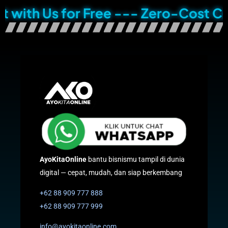
h Us for Free --- Zero-Cost Consult
AyoKitaOnline
bantu bisnismu tampil di dunia
digital — cepat, mudah, dan siap berkembang
+62 88 909 777 888
+62 88 909 777 999
info@ayokitaonline.com