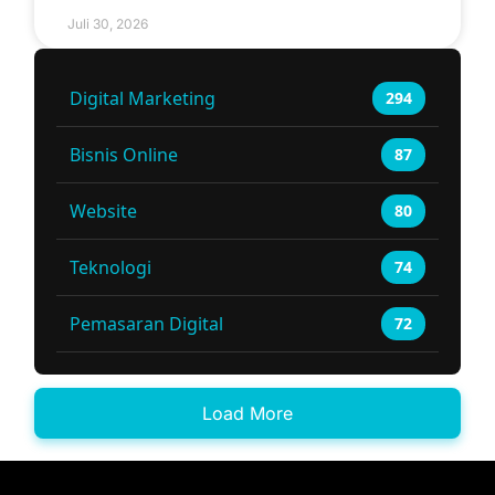
Juli 30, 2026
Digital Marketing
294
Bisnis Online
87
Website
80
Teknologi
74
Pemasaran Digital
72
Load More