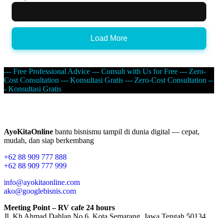
Load More
--- Free Professional Advice --- Consult with Us for Free --- Zero-
Cost Consultation --- Konsultasi Gratis --- Zero-Cost Consultation --
- Konsultasi Gratis
AyoKitaOnline
bantu bisnismu tampil di dunia digital — cepat,
mudah, dan siap berkembang
+62 88 909 777 888
+62 88 909 777 999
info@ayokitaonline.com
ako@googlebisnis.com
Meeting Point – RV cafe 24 hours
Jl. Kh Ahmad Dahlan No.6, Kota Semarang, Jawa Tengah 50134