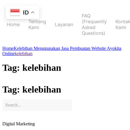
ID
FAQ
Tentang
(Frequently
Konta
Home
Layanan
Kami
Asked
Kami
Questions)
Home
Kelebihan Menggunakan Jasa Pembuatan Website Ayokita
Online
kelebihan
Tag:
kelebihan
Tag: kelebihan
Digital Marketing