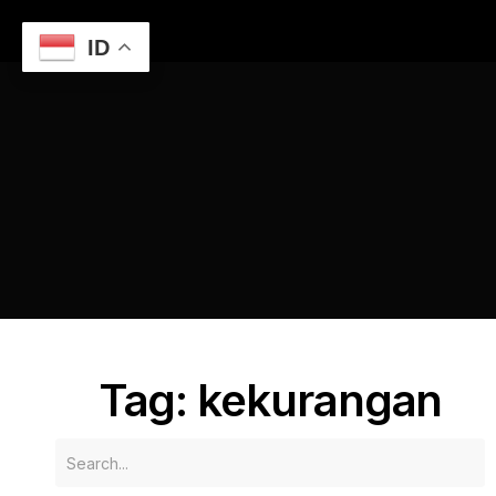
ID
Home
Membedah Kelebihan dan Kekurangan Game Online
Terkini
kekurangan
Tag: kekurangan