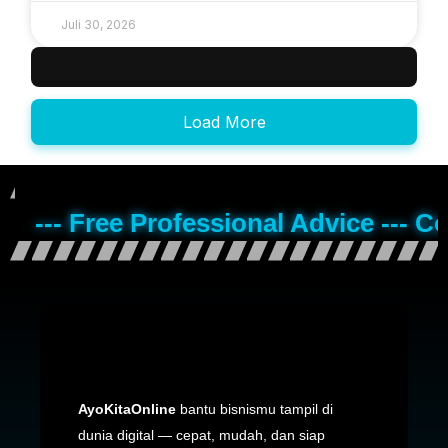
Juli 30, 2026
Load More
--- Free Professional Advice --- C
AyoKitaOnline
bantu bisnismu tampil di
dunia digital — cepat, mudah, dan siap