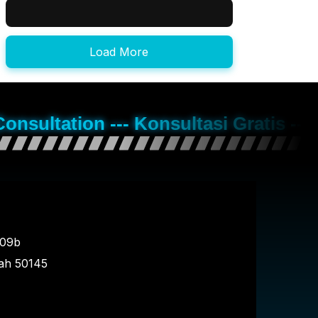
Load More
Consultation --- Konsultasi Gratis --
109b
ah
50145