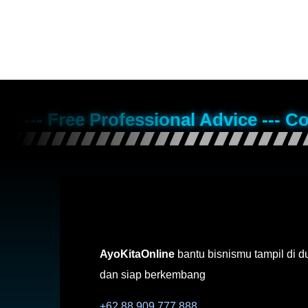
--- Free Professional Advice --- C
AyoKitaOnline
bantu bisnismu tampil di d
dan siap berkembang
+62 88 909 777 888