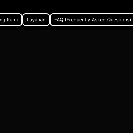
ng Kami
Layanan
FAQ (Frequently Asked Questions)
Wisatawan
itinerary