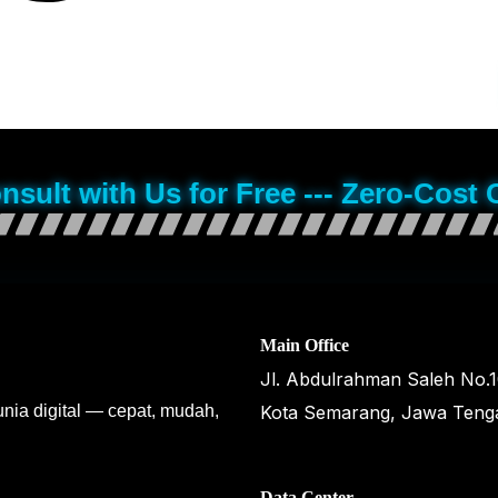
onsult with Us for Free --- Zero-Cost 
Main Office
Jl. Abdulrahman Saleh No.
unia digital — cepat, mudah,
Kota Semarang, Jawa Teng
Data Center