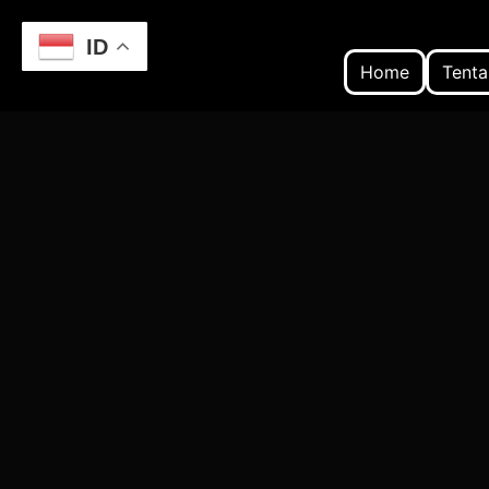
ID
Home
Tenta
Home
Sehari di Semarang: Itinerary untuk 