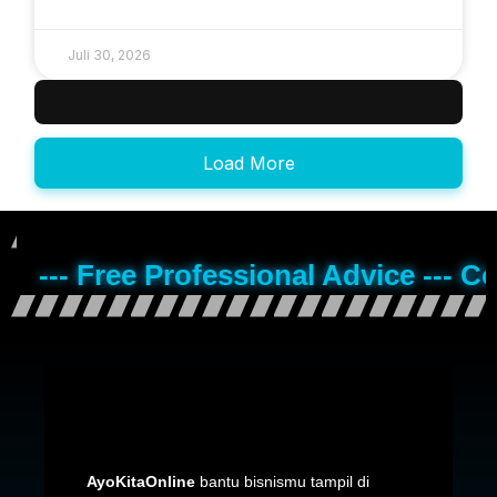
Juli 30, 2026
Load More
--- Free Professional Advice --- C
AyoKitaOnline
bantu bisnismu tampil di