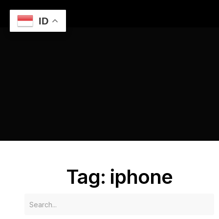
ID
Home
Harga dan Spesifikasi Resmi iPhone 17: Layar Lebar
dan Pilihan Warna Baru
iphone
Tag: iphone