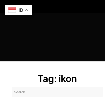
ID
Home
Mengunjungi Lawang Sewu, Ikon Semarang
ikon
Tag: ikon