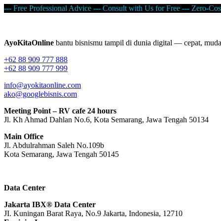
--- Free Professional Advice --- Consult with Us for Free --- Zero-Cos
AyoKitaOnline
bantu bisnismu tampil di dunia digital — cepat, mud
+62 88 909 777 888
+62 88 909 777 999
info@ayokitaonline.com
ako@googlebisnis.com
Meeting Point – RV cafe 24 hours
Jl. Kh Ahmad Dahlan No.6, Kota Semarang, Jawa Tengah 50134
Main Office
Jl. Abdulrahman Saleh No.109b
Kota Semarang, Jawa Tengah
50145
Data Center
Jakarta IBX® Data Center
JI. Kuningan Barat Raya, No.9 Jakarta, Indonesia, 12710