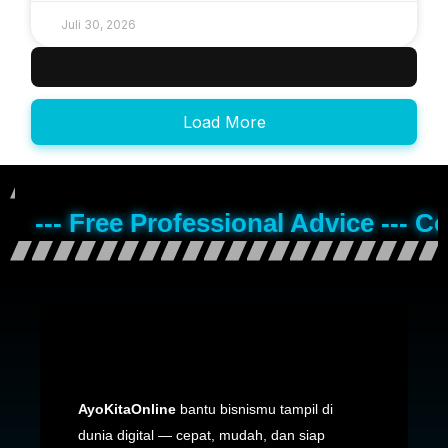
Juli 30, 2026
Load More
--- Free Professional Advice --- C
AyoKitaOnline
bantu bisnismu tampil di
dunia digital — cepat, mudah, dan siap