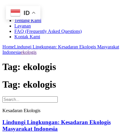
ID
Home
Tentang Kami
Layanan
FAQ (Frequently Asked Questions)
Kontak Kami
Home
Lindungi Lingkungan: Kesadaran Ekologis Masyarakat
Indonesia
ekologis
Tag:
ekologis
Tag: ekologis
Kesadaran Ekologis
Lindungi Lingkungan: Kesadaran Ekologis
Masyarakat Indonesia