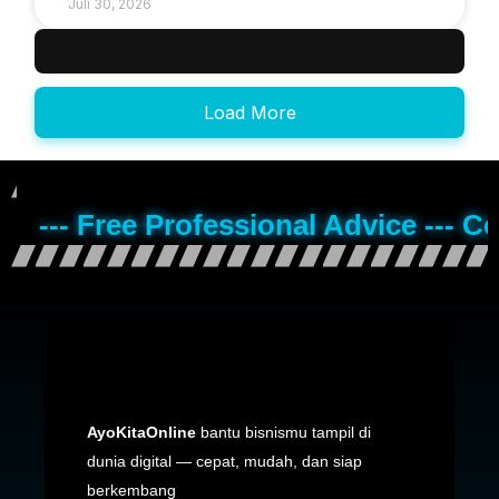
Juli 30, 2026
Load More
--- Free Professional Advice --- C
AyoKitaOnline
bantu bisnismu tampil di
dunia digital — cepat, mudah, dan siap
berkembang