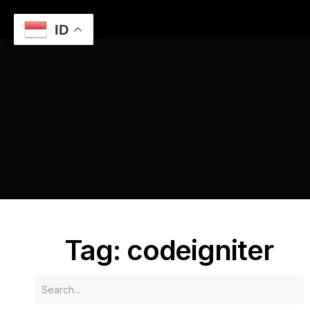
ID
Home
Pengembangan Aplikasi Web Berbasis Custom
dengan Framework CodeIgniter
codeigniter
Tag: codeigniter