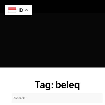
ID
Home
Keindahan dan Makna Gendang Beleq dalam
Budaya Sasak
beleq
Tag: beleq