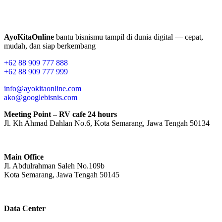
AyoKitaOnline
bantu bisnismu tampil di dunia digital — cepat,
mudah, dan siap berkembang
+62 88 909 777 888
+62 88 909 777 999
info@ayokitaonline.com
ako@googlebisnis.com
Meeting Point – RV cafe 24 hours
Jl. Kh Ahmad Dahlan No.6, Kota Semarang, Jawa Tengah 50134
Main Office
Jl. Abdulrahman Saleh No.109b
Kota Semarang, Jawa Tengah
50145
Data Center