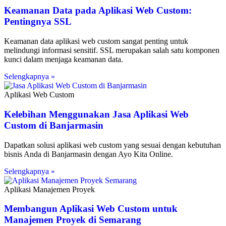
Keamanan Data pada Aplikasi Web Custom:
Pentingnya SSL
Keamanan data aplikasi web custom sangat penting untuk
melindungi informasi sensitif. SSL merupakan salah satu komponen
kunci dalam menjaga keamanan data.
Selengkapnya »
Aplikasi Web Custom
Kelebihan Menggunakan Jasa Aplikasi Web
Custom di Banjarmasin
Dapatkan solusi aplikasi web custom yang sesuai dengan kebutuhan
bisnis Anda di Banjarmasin dengan Ayo Kita Online.
Selengkapnya »
Aplikasi Manajemen Proyek
Membangun Aplikasi Web Custom untuk
Manajemen Proyek di Semarang