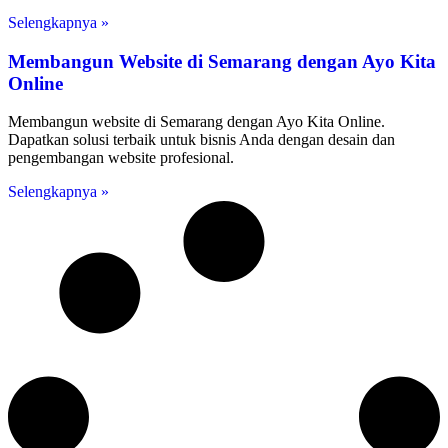
Selengkapnya »
Membangun Website di Semarang dengan Ayo Kita
Online
Membangun website di Semarang dengan Ayo Kita Online.
Dapatkan solusi terbaik untuk bisnis Anda dengan desain dan
pengembangan website profesional.
Selengkapnya »