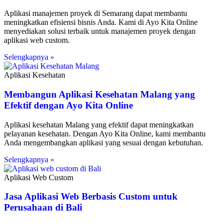
Aplikasi manajemen proyek di Semarang dapat membantu
meningkatkan efisiensi bisnis Anda. Kami di Ayo Kita Online
menyediakan solusi terbaik untuk manajemen proyek dengan
aplikasi web custom.
Selengkapnya »
Aplikasi Kesehatan
Membangun Aplikasi Kesehatan Malang yang
Efektif dengan Ayo Kita Online
Aplikasi kesehatan Malang yang efektif dapat meningkatkan
pelayanan kesehatan. Dengan Ayo Kita Online, kami membantu
Anda mengembangkan aplikasi yang sesuai dengan kebutuhan.
Selengkapnya »
Aplikasi Web Custom
Jasa Aplikasi Web Berbasis Custom untuk
Perusahaan di Bali