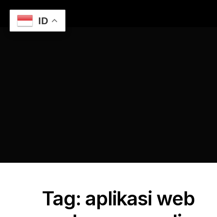
ID
Home
Membangun Aplikasi Web Custom dengan Fitur
Pembayaran Online
aplikasi web pembayaran online
Tag: aplikasi web