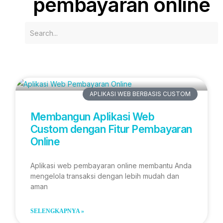
pembayaran online
APLIKASI WEB BERBASIS CUSTOM
Membangun Aplikasi Web
Custom dengan Fitur Pembayaran
Online
Aplikasi web pembayaran online membantu Anda
mengelola transaksi dengan lebih mudah dan
aman
SELENGKAPNYA »