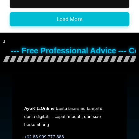
Load More
--- Free Professional Advice --- C
AyoKitaOnline
bantu bisnismu tampil di
dunia digital — cepat, mudah, dan siap
berkembang
+62 88 909 777 888