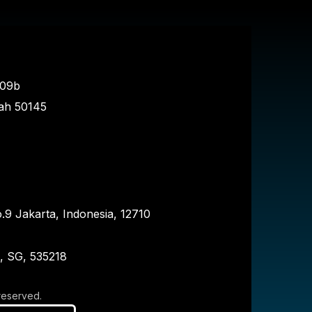
109b
ah
50145
.9 Jakarta, Indonesia, 12710
e, SG, 535218
 reserved.