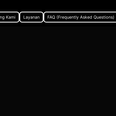
ng Kami
Layanan
FAQ (Frequently Asked Questions)
is Custom dengan Bahasa Pemrograman Java
Aplikasi W